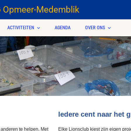
b Opmeer-Medemblik
ACTIVITEITEN
AGENDA
OVER ONS
Iedere cent naar het 
 anderen te helpen. Met
Elke Lionsclub kiest zijn eigen proj