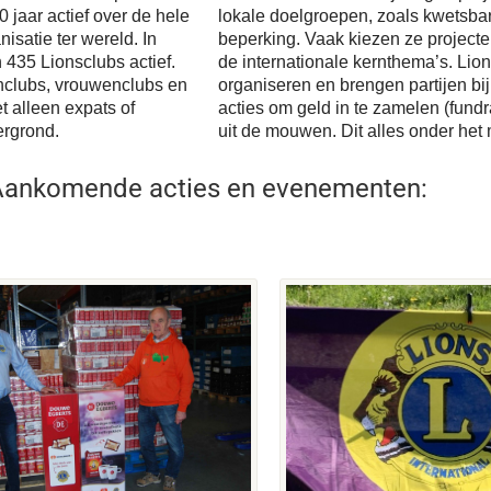
 jaar actief over de hele
lokale doelgroepen, zoals kwetsba
isatie ter wereld. In
beperking. Vaak kiezen ze projecte
 435 Lionsclubs actief.
de internationale kernthema’s. Lions
enclubs, vrouwenclubs en
organiseren en brengen partijen bij
 alleen expats of
acties om geld in te zamelen (fund
ergrond.
uit de mouwen. Dit alles onder het
Aankomende acties en evenementen: