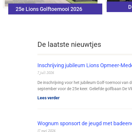
D
D
25e Lions Golftoernooi 2026
4 september 2026
De laatste nieuwtjes
Inschrijving jubileum Lions Opmeer-Mede
7 juli 2026
De inschrijving voor het jubileum Golf-toernooi van
september voor de 25e keer. Geliefde golfbaan De Vl
Lees verder
Wognum sponsort de jeugd met badeen
17 mei 2026