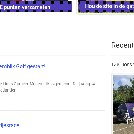
Hou de site in de ga
E punten verzamelen
ecember 2026
Recent
13e Lions 
mblik Golf gestart!
 de Lions Opmeer-Medemblik is geopend. Dit jaar op 4
ietlanden
djesrace