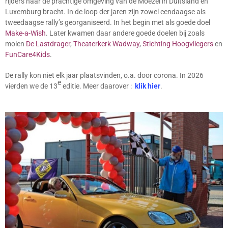
rijders naar de prachtige omgeving van de Moezel in Duitsland en
Luxemburg bracht. In de loop der jaren zijn zowel eendaagse als
tweedaagse rally’s georganiseerd. In het begin met als goede doel
Make-a-Wish
. Later kwamen daar andere goede doelen bij zoals
molen
De Lastdrager
,
Theaterkerk Wadway
,
Stichting Hoogvliegers
en
FunCare4Kids
.
De rally kon niet elk jaar plaatsvinden, o.a. door corona. In 2026
e
vierden we de 13
editie. Meer daarover :
klik hier
.