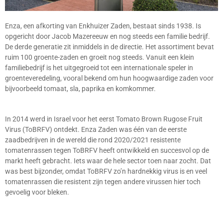
Enza, een afkorting van Enkhuizer Zaden, bestaat sinds 1938. Is
opgericht door Jacob Mazereeuw en nog steeds een familie bedrijf.
De derde generatie zit inmiddels in de directie. Het assortiment bevat
ruim 100 groente-zaden en groeit nog steeds. Vanuit een klein
familiebedrijf is het uitgegroeid tot een internationale speler in
groenteveredeling, vooral bekend om hun hoogwaardige zaden voor
bijvoorbeeld tomaat, sla, paprika en komkommer.
In 2014 werd in Israel voor het eerst Tomato Brown Rugose Fruit
Virus (ToBRFV) ontdekt. Enza Zaden was één van de eerste
zaadbedrijven in de wereld die rond 2020/2021 resistente
tomatenrassen tegen ToBRFV heeft ontwikkeld en succesvol op de
markt heeft gebracht. Iets waar de hele sector toen naar zocht. Dat
was best bijzonder, omdat ToBRFV zo’n hardnekkig virus is en veel
tomatenrassen die resistent zijn tegen andere virussen hier toch
gevoelig voor bleken.