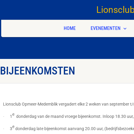
Lionsclu
HOME
EVENEMENTEN
BIJEENKOMSTEN
Lionsclub Opmeer-Medemblik vergadert elke 2 weken van september t
e
1
donderdag van de maand vroege bijeenkomst. Inloop 18.30 uur, d
·
e
3
donderdag late bijeenkomst aanvang 20.00 uur, (bedrijfsbezoek
·