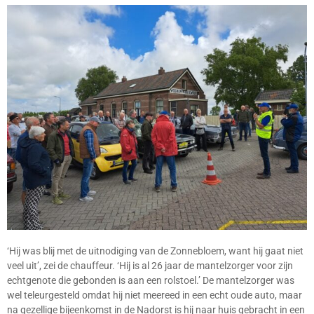
‘Hij was blij met de uitnodiging van de Zonnebloem, want hij gaat niet
veel uit’, zei de chauffeur. ‘Hij is al 26 jaar de mantelzorger voor zijn
echtgenote die gebonden is aan een rolstoel.’ De mantelzorger was
wel teleurgesteld omdat hij niet meereed in een echt oude auto, maar
na gezellige bijeenkomst in de Nadorst is hij naar huis gebracht in een