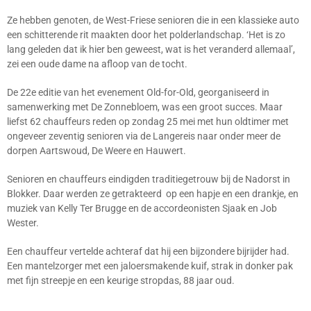
Ze hebben genoten, de West-Friese senioren die in een klassieke auto
een schitterende rit maakten door het polderlandschap. ‘Het is zo
lang geleden dat ik hier ben geweest, wat is het veranderd allemaal’,
zei een oude dame na afloop van de tocht.
De 22e editie van het evenement Old-for-Old, georganiseerd in
samenwerking met De Zonnebloem, was een groot succes. Maar
liefst 62 chauffeurs reden op zondag 25 mei met hun oldtimer met
ongeveer zeventig senioren via de Langereis naar onder meer de
dorpen Aartswoud, De Weere en Hauwert.
Senioren en chauffeurs eindigden traditiegetrouw bij de Nadorst in
Blokker. Daar werden ze getrakteerd op een hapje en een drankje, en
muziek van Kelly Ter Brugge en de accordeonisten Sjaak en Job
Wester.
Een chauffeur vertelde achteraf dat hij een bijzondere bijrijder had.
Een mantelzorger met een jaloersmakende kuif, strak in donker pak
met fijn streepje en een keurige stropdas, 88 jaar oud.