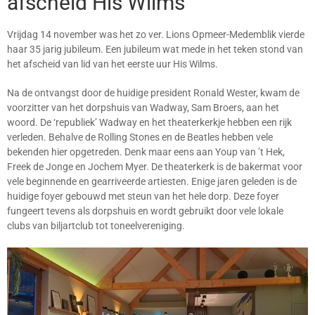
afscheid His Wilms
Vrijdag 14 november was het zo ver. Lions Opmeer-Medemblik vierde
haar 35 jarig jubileum. Een jubileum wat mede in het teken stond van
het afscheid van lid van het eerste uur His Wilms.
Na de ontvangst door de huidige president Ronald Wester, kwam de
voorzitter van het dorpshuis van Wadway, Sam Broers, aan het
woord. De ‘republiek’ Wadway en het theaterkerkje hebben een rijk
verleden. Behalve de Rolling Stones en de Beatles hebben vele
bekenden hier opgetreden. Denk maar eens aan Youp van ’t Hek,
Freek de Jonge en Jochem Myer. De theaterkerk is de bakermat voor
vele beginnende en gearriveerde artiesten. Enige jaren geleden is de
huidige foyer gebouwd met steun van het hele dorp. Deze foyer
fungeert tevens als dorpshuis en wordt gebruikt door vele lokale
clubs van biljartclub tot toneelvereniging.