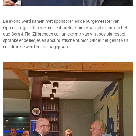
De avond werd samen met sponsoren en de burgemeester van
Opmeer afgesloten met een cabaretesk muzikaal optreden van het
duo Beth & Flo. Zij brengen een unieke mix van virtuoos pianospel,
sprankelende liedjes en absurdistische humor. Onder het genot van
een drankje werd er nog nagepraat.