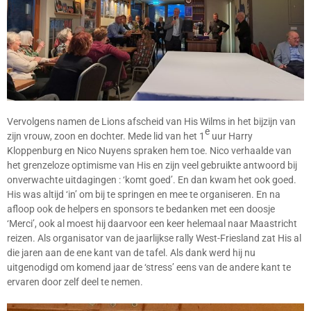
Vervolgens namen de Lions afscheid van His Wilms in het bijzijn van
e
zijn vrouw, zoon en dochter. Mede lid van het 1
uur Harry
Kloppenburg en Nico Nuyens spraken hem toe. Nico verhaalde van
het grenzeloze optimisme van His en zijn veel gebruikte antwoord bij
onverwachte uitdagingen : ‘komt goed’. En dan kwam het ook goed.
His was altijd ‘in’ om bij te springen en mee te organiseren. En na
afloop ook de helpers en sponsors te bedanken met een doosje
‘Merci’, ook al moest hij daarvoor een keer helemaal naar Maastricht
reizen. Als organisator van de jaarlijkse rally West-Friesland zat His al
die jaren aan de ene kant van de tafel. Als dank werd hij nu
uitgenodigd om komend jaar de ‘stress’ eens van de andere kant te
ervaren door zelf deel te nemen.