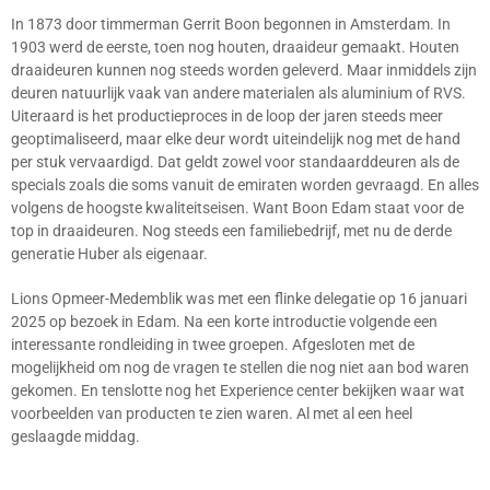
In 1873 door timmerman Gerrit Boon begonnen in Amsterdam. In
1903 werd de eerste, toen nog houten, draaideur gemaakt. Houten
draaideuren kunnen nog steeds worden geleverd. Maar inmiddels zijn
deuren natuurlijk vaak van andere materialen als aluminium of RVS.
Uiteraard is het productieproces in de loop der jaren steeds meer
geoptimaliseerd, maar elke deur wordt uiteindelijk nog met de hand
per stuk vervaardigd. Dat geldt zowel voor standaarddeuren als de
specials zoals die soms vanuit de emiraten worden gevraagd. En alles
volgens de hoogste kwaliteitseisen. Want Boon Edam staat voor de
top in draaideuren. Nog steeds een familiebedrijf, met nu de derde
generatie Huber als eigenaar.
Lions Opmeer-Medemblik was met een flinke delegatie op 16 januari
2025 op bezoek in Edam. Na een korte introductie volgende een
interessante rondleiding in twee groepen. Afgesloten met de
mogelijkheid om nog de vragen te stellen die nog niet aan bod waren
gekomen. En tenslotte nog het Experience center bekijken waar wat
voorbeelden van producten te zien waren. Al met al een heel
geslaagde middag.