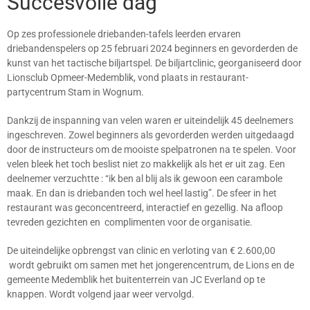
Succesvolle dag
Op zes professionele driebanden-tafels leerden ervaren
driebandenspelers op 25 februari 2024 beginners en gevorderden de
kunst van het tactische biljartspel. De biljartclinic, georganiseerd door
Lionsclub Opmeer-Medemblik, vond plaats in restaurant-
partycentrum Stam in Wognum.
Dankzij de inspanning van velen waren er uiteindelijk 45 deelnemers
ingeschreven. Zowel beginners als gevorderden werden uitgedaagd
door de instructeurs om de mooiste spelpatronen na te spelen. Voor
velen bleek het toch beslist niet zo makkelijk als het er uit zag. Een
deelnemer verzuchtte : “ik ben al blij als ik gewoon een carambole
maak. En dan is driebanden toch wel heel lastig”. De sfeer in het
restaurant was geconcentreerd, interactief en gezellig. Na afloop
tevreden gezichten en complimenten voor de organisatie.
De uiteindelijke opbrengst van clinic en verloting van € 2.600,00
wordt gebruikt om samen met het jongerencentrum, de Lions en de
gemeente Medemblik het buitenterrein van JC Everland op te
knappen. Wordt volgend jaar weer vervolgd.