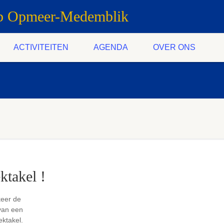
ub Opmeer-Medemblik
ACTIVITEITEN
AGENDA
OVER ONS
ktakel !
keer de
van een
ektakel.