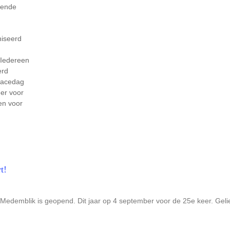
nende
niseerd
 Iedereen
erd
racedag
eer voor
en voor
t!
-Medemblik is geopend. Dit jaar op 4 september voor de 25e keer. Gel