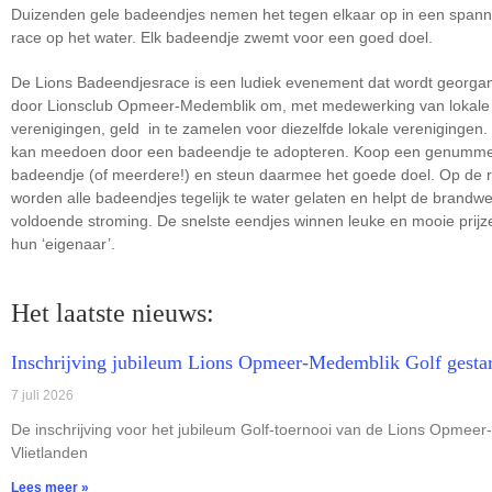
Duizenden gele badeendjes nemen het tegen elkaar op in een span
race op het water. Elk badeendje zwemt voor een goed doel.
De Lions Badeendjesrace is een ludiek evenement dat wordt georga
door Lionsclub Opmeer-Medemblik om, met medewerking van lokale
verenigingen, geld in te zamelen voor diezelfde lokale verenigingen.
kan meedoen door een badeendje te adopteren. Koop een genumm
badeendje (of meerdere!) en steun daarmee het goede doel. Op de 
worden alle badeendjes tegelijk te water gelaten en helpt de brandw
voldoende stroming. De snelste eendjes winnen leuke en mooie prijz
hun ‘eigenaar’.
Het laatste nieuws:
Inschrijving jubileum Lions Opmeer-Medemblik Golf gestar
7 juli 2026
De inschrijving voor het jubileum Golf-toernooi van de Lions Opmeer
Vlietlanden
Lees meer »