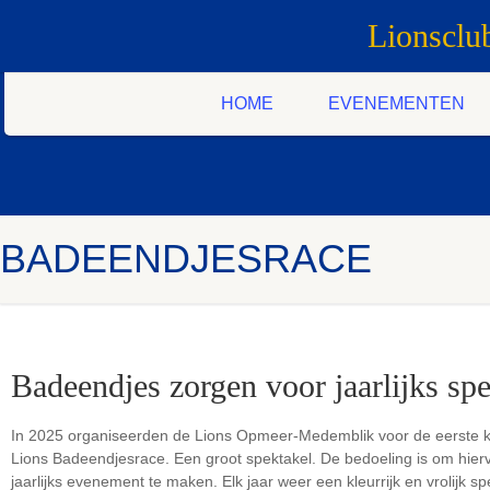
Lionscl
HOME
EVENEMENTEN
BADEENDJESRACE
Badeendjes zorgen voor jaarlijks spe
In 2025 organiseerden de Lions Opmeer-Medemblik voor de eerste 
Lions Badeendjesrace. Een groot spektakel. De bedoeling is om hier
jaarlijks evenement te maken. Elk jaar weer een kleurrijk en vrolijk sp