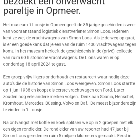
bezoekt een onverwacht
pareltje in Opmeer.
Het museum ’t Loosje in Opmeer geeft de 85 jarige geschiedenis weer
van vooraanstaand logistiek dienstverlener Simon Loos. Iedereen
kent ze wel, de vrachtwagens van Simon Loos. Als je de weg op gaat,
is er een goede kans dat je een van de ruim 1400 vrachtwagens tegen
komt. In het museum herleeft de geschiedenis in de (privé) collectie
van ruim 60 historische vrachtwagens. De Lions waren er op
donderdag 18 april 2024 te gast.
Een groep vrijwilligers onderhoudt en restaureert waar nodig deze
auto’s die de historie van Simon Loos weergeven. Simon Loos startte
op 1 juni 1938 en koopt als eerste vrachtwagen een Ford. Later
zouden nog vele andere merken volgen. Denk aan Scania, Henschel,
Kromhout, Mercedes, Büssing, Volvo en Daf. De meest bijzondere zijn
te vinden in ‘t Loosje.
Na ontvangst met koffie en koek splitsen we op in 2 groepen met elk
een eigen rondleider. De rondleider van uw reporter had 47 jaar bij
Simon Loos gereden en ruim 5 miljoen kilometers gemaakt. Eerst in