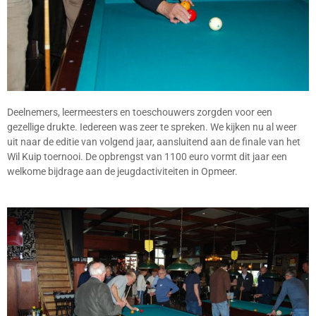
Deelnemers, leermeesters en toeschouwers zorgden voor een
gezellige drukte. Iedereen was zeer te spreken. We kijken nu al weer
uit naar de editie van volgend jaar, aansluitend aan de finale van het
Wil Kuip toernooi. De opbrengst van 1100 euro vormt dit jaar een
welkome bijdrage aan de jeugdactiviteiten in Opmeer.