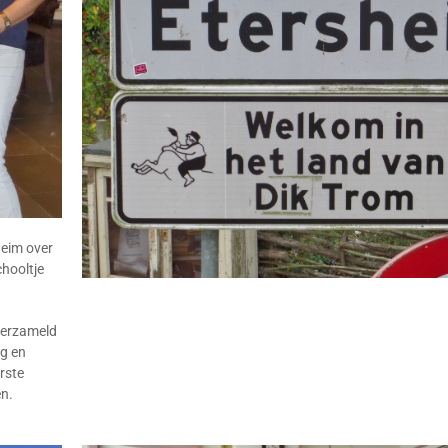
heim over
hooltje
verzameld
ng en
rste
n.