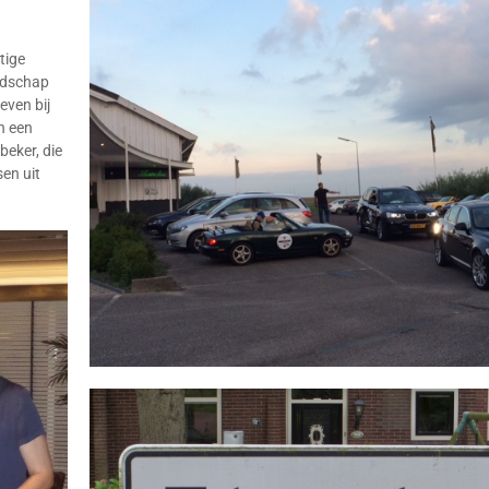
tige
ndschap
even bij
n een
beker, die
en uit