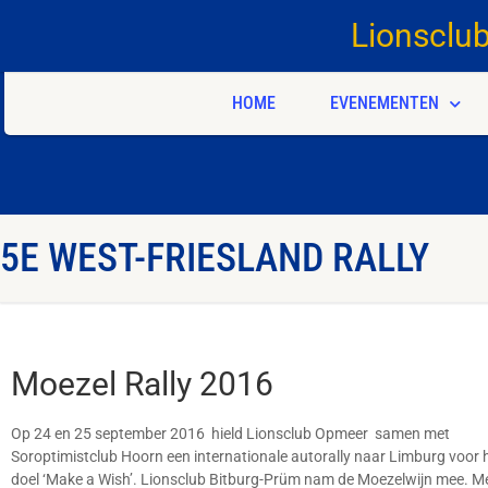
Lionsclu
HOME
EVENEMENTEN
5E WEST-FRIESLAND RALLY
Moezel Rally 2016
Op 24 en 25 september 2016 hield Lionsclub Opmeer samen met
Soroptimistclub Hoorn een internationale autorally naar Limburg voor 
doel ‘Make a Wish’. Lionsclub Bitburg-Prüm nam de Moezelwijn mee. M