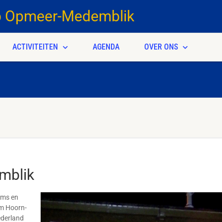
b Opmeer-Medemblik
ACTIVITEITEN
AGENDA
OVER ONS
mblik
ams en
am Hoorn-
ederland