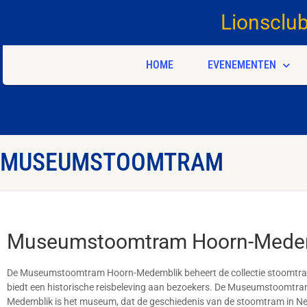
Lionsclu
HOME
EVENEMENTEN
MUSEUMSTOOMTRAM
Museumstoomtram Hoorn-Mede
De Museumstoomtram Hoorn-Medemblik beheert de collectie stoomtr
biedt een historische reisbeleving aan bezoekers. De Museumstoomtr
Medemblik is het museum, dat de geschiedenis van de stoomtram in N