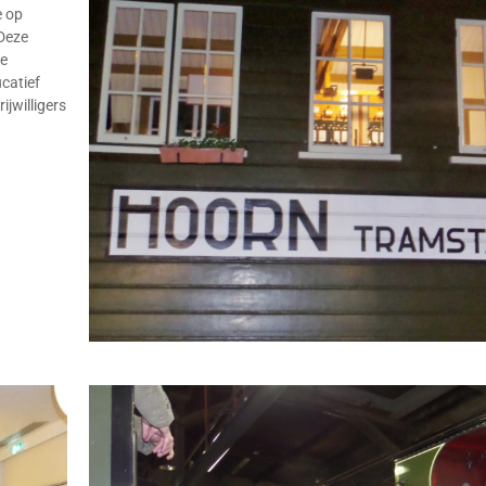
e op
Deze
se
ucatief
jwilligers