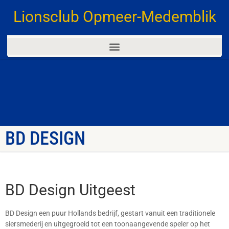
Lionsclub Opmeer-Medemblik
BD DESIGN
BD Design Uitgeest
BD Design een puur Hollands bedrijf, gestart vanuit een traditionele
siersmederij en uitgegroeid tot een toonaangevende speler op het