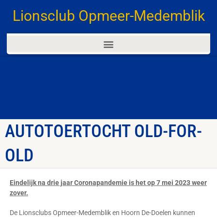
Lionsclub Opmeer-Medemblik
AUTOTOERTOCHT OLD-FOR-
OLD
Eindelijk na drie jaar Coronapandemie is het op 7 mei 2023 weer
zover.
De Lionsclubs Opmeer-Medemblik en Hoorn De-Doelen kunnen