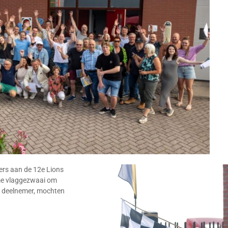
ers aan de 12e Lions
rme vlaggezwaai om
re deelnemer, mochten