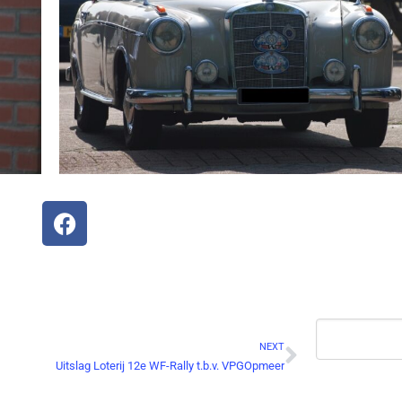
NEXT
Uitslag Loterij 12e WF-Rally t.b.v. VPGOpmeer