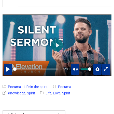
PLAY
-52:33
PLAY
MUTE
SETTINGS
ENT
FUL
Pneuma - Life in the spirit
Pneuma
Knowledge
,
Spirit
Life
,
Love
,
Spirit