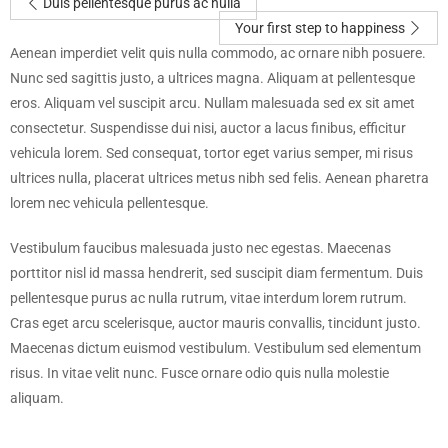
Duis pellentesque purus ac nulla
Your first step to happiness
Aenean imperdiet velit quis nulla commodo, ac ornare nibh posuere.
Nunc sed sagittis justo, a ultrices magna. Aliquam at pellentesque
eros. Aliquam vel suscipit arcu. Nullam malesuada sed ex sit amet
consectetur. Suspendisse dui nisi, auctor a lacus finibus, efficitur
vehicula lorem. Sed consequat, tortor eget varius semper, mi risus
ultrices nulla, placerat ultrices metus nibh sed felis. Aenean pharetra
lorem nec vehicula pellentesque.
Vestibulum faucibus malesuada justo nec egestas. Maecenas
porttitor nisl id massa hendrerit, sed suscipit diam fermentum. Duis
pellentesque purus ac nulla rutrum, vitae interdum lorem rutrum.
Cras eget arcu scelerisque, auctor mauris convallis, tincidunt justo.
Maecenas dictum euismod vestibulum. Vestibulum sed elementum
risus. In vitae velit nunc. Fusce ornare odio quis nulla molestie
aliquam.