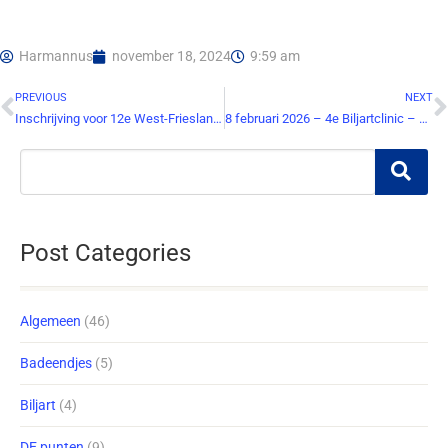
Harmannus
november 18, 2024
9:59 am
PREVIOUS
NEXT
Inschrijving voor 12e West-Friesland Rally gestart.
8 februari 2026 – 4e Biljartclinic – Schrijf je nu in !
Post Categories
Algemeen
(46)
Badeendjes
(5)
Biljart
(4)
DE punten
(9)