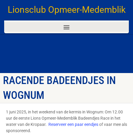
Lionsclub Opmeer-Medemblik
RACENDE BADEENDJES IN
WOGNUM
1 juni 2025, in het weekend van de kermis in Wognum: Om 12.00
uur de eerste Lions Opmeer-Medemblik Badeendjes Race in het
water van de Kropaar.
Reserveer een paar eendjes
of vaar mee als
sponsoreend.