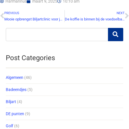
Harmannus
maart 9, 2025
10:10 am
PREVIOUS
NEXT
Mooie opbrengst Biljartclinic voor jongeren West-Friesland
De koffie is binnen bij de voedselbank!
Post Categories
Algemeen
(46)
Badeendjes
(5)
Biljart
(4)
DE punten
(9)
Golf
(6)