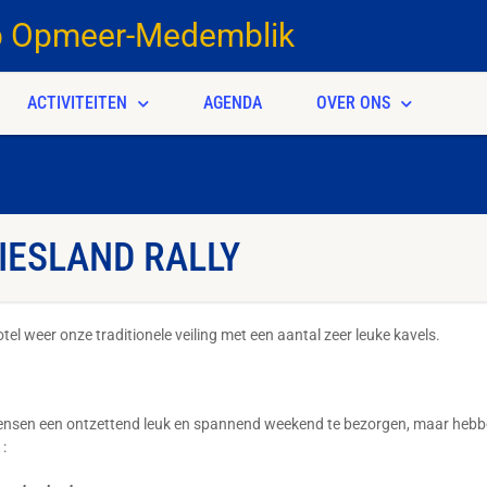
b Opmeer-Medemblik
ACTIVITEITEN
AGENDA
OVER ONS
RIESLAND RALLY
el weer onze traditionele veiling met een aantal zeer leuke kavels.
 mensen een ontzettend leuk en spannend weekend te bezorgen, maar hebbe
: