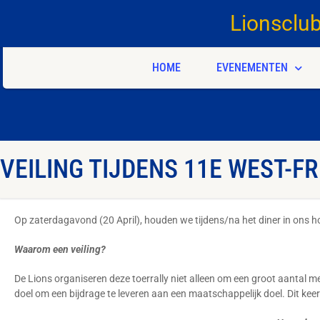
Lionsclu
HOME
EVENEMENTEN
VEILING TIJDENS 11E WEST-F
Op zaterdagavond (20 April), houden we tijdens/na het diner in ons hot
Waarom een veiling?
De Lions organiseren deze toerrally niet alleen om een groot aantal
doel om een bijdrage te leveren aan een maatschappelijk doel. Dit keer 