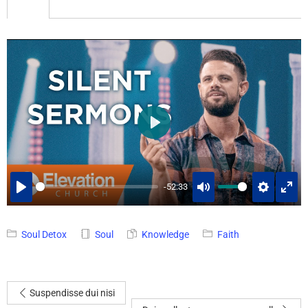
PLAY
-52:33
PLAY
MUTE
SETTINGS
ENT
FUL
Soul Detox
Soul
Knowledge
Faith
Suspendisse dui nisi