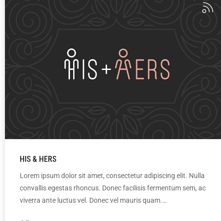
HIS & HERS
Lorem ipsum dolor sit amet, consectetur adipiscing elit. Nulla
convallis egestas rhoncus. Donec facilisis fermentum sem, ac
viverra ante luctus vel. Donec vel mauris quam.…