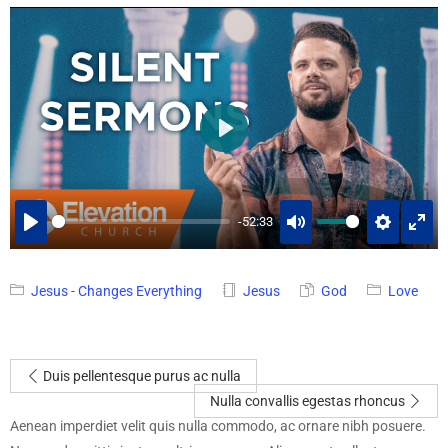
PLAY
-52:33
PLAY
MUTE
SETTINGS
ENT
FUL
Jesus - Changes Everything
Jesus
God
Love
Duis pellentesque purus ac nulla
Nulla convallis egestas rhoncus
Aenean imperdiet velit quis nulla commodo, ac ornare nibh posuere.