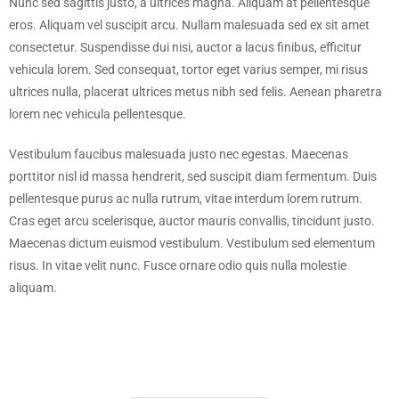
Nunc sed sagittis justo, a ultrices magna. Aliquam at pellentesque
eros. Aliquam vel suscipit arcu. Nullam malesuada sed ex sit amet
consectetur. Suspendisse dui nisi, auctor a lacus finibus, efficitur
vehicula lorem. Sed consequat, tortor eget varius semper, mi risus
ultrices nulla, placerat ultrices metus nibh sed felis. Aenean pharetra
lorem nec vehicula pellentesque.
Vestibulum faucibus malesuada justo nec egestas. Maecenas
porttitor nisl id massa hendrerit, sed suscipit diam fermentum. Duis
pellentesque purus ac nulla rutrum, vitae interdum lorem rutrum.
Cras eget arcu scelerisque, auctor mauris convallis, tincidunt justo.
Maecenas dictum euismod vestibulum. Vestibulum sed elementum
risus. In vitae velit nunc. Fusce ornare odio quis nulla molestie
aliquam.